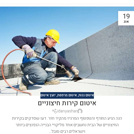
19
אוג
איטום גגות
,
איטום מרפסת
,
יועץ איטום
איטום קירות חיצוניים
idanyashar
הנה הגיע החורף והטפטוף המרגיז מהקיר חזר. דעו שסדקים בקירות
החיצוניים של הבית נחשבים אחד מליקויי הבנייה הנפוצים ביותר
וישראלים רבים סובל...