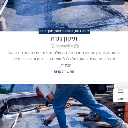
איטום גגות
,
איטום מרפסת
,
יועץ איטום
תיקון גגות
idanyashar
לפעמים, תהליך איטום מחדש של גג בשלמותו אינו נחוץ ויהווה בזבוז של
אנרגיה ומשאבים ויהווה נטל כלכלי שאינו הכרחי עבור דרי הבית או
הביניין. ...
המשך לקרוא
19
אוג