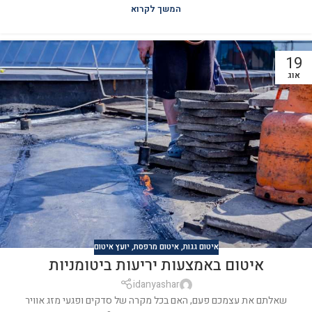
המשך לקרוא
19
אוג
איטום גגות
,
איטום מרפסת
,
יועץ איטום
‏איטום באמצעות יריעות ביטומניות
idanyashar
שאלתם את עצמכם פעם, האם בכל מקרה של סדקים ופגעי מזג אוויר