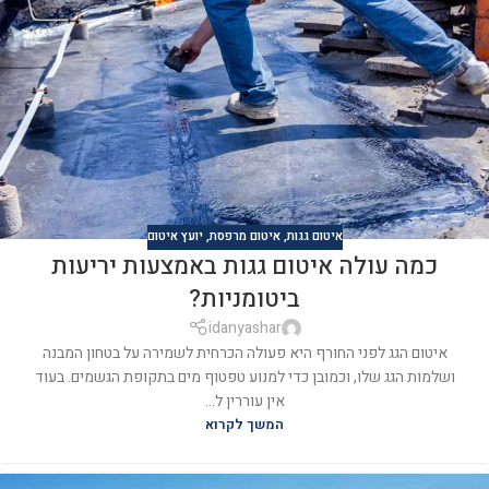
איטום גגות
,
איטום מרפסת
,
יועץ איטום
כמה עולה איטום גגות באמצעות יריעות
ביטומניות?
idanyashar
איטום הגג לפני החורף היא פעולה הכרחית לשמירה על בטחון המבנה
ושלמות הגג שלו, וכמובן כדי למנוע טפטוף מים בתקופת הגשמים. בעוד
אין עוררין ל...
המשך לקרוא