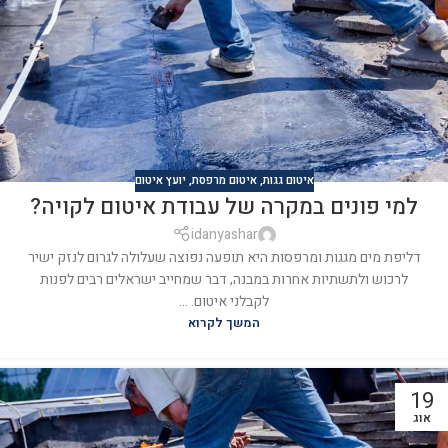
איטום גגות
,
איטום מרפסת
,
יועץ איטום
למי פונים במקרה של עבודת איטום לקויה?
idanyashar
דליפת מים מגגות ומרפסות היא תופעה נפוצה שעלולה לגרום לנזק ישיר
לרכוש ולתשתיות אחרות במבנה, דבר שמחייב ישראלים רבים לפנות
לקבלני איטום. ...
המשך לקרוא
19
אוג