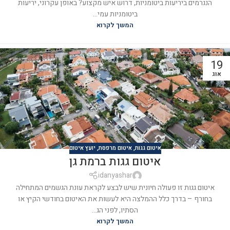
הנגרמים ביריעות ביטומניות, דרוש איש מקצוע? באופן עקרוני, יריעות
ביטומניות עמי...
המשך לקרוא
19
אוג
איטום גגות
,
איטום מרפסת
,
יועץ איטום
איטום גגות ברמת גן
idanyashar
איטום גגות זו פעולה חיונית שיש לבצע לקראת עונת הגשמים המתחילה
בחורף – בדרך כלל ההמלצה היא לעשות את האיטום בחודשי הקיץ או
הסתיו, לפני הג...
המשך לקרוא