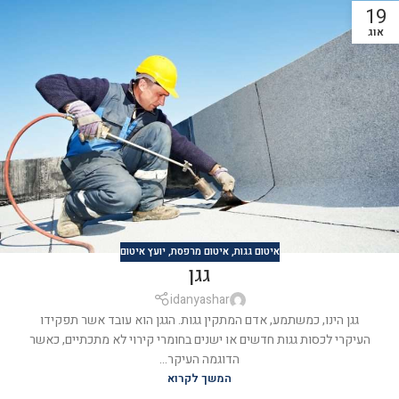
19
אוג
איטום גגות
,
איטום מרפסת
,
יועץ איטום
גגן
idanyashar
גגן הינו, כמשתמע, אדם המתקין גגות. הגגן הוא עובד אשר תפקידו
העיקרי לכסות גגות חדשים או ישנים בחומרי קירוי לא מתכתיים, כאשר
הדוגמה העיקר...
המשך לקרוא