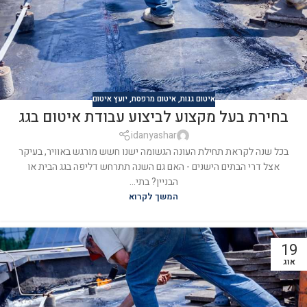
איטום גגות
,
איטום מרפסת
,
יועץ איטום
בחירת בעל מקצוע לביצוע עבודת איטום בגג
idanyashar
בכל שנה לקראת תחילת העונה הגשומה ישנו חשש מורגש באוויר, בעיקר
אצל דרי הבתים הישנים - האם גם השנה תתרחש דליפה בגג הבית או
הבניין? בתי...
המשך לקרוא
19
אוג