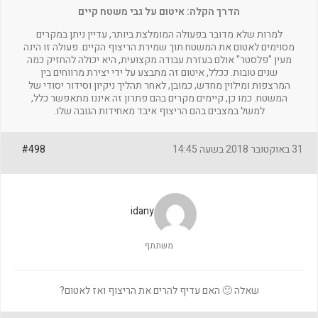
הדרך הקלה: איטום על גבי משטח קיים
למרות שלא מדובר בפעולה המומלצת ביותר, עדיין ניתן במקרים
מסוימים לאטום את המשטח תוך שמירת הריצוף הקיים. פעולה זו הינה
מעין "פלסטר" אולם בעזרת עבודה מקצועית, היא יכולה להחזיק כמה
שנים טובות. ככלל, איטום זה מתבצע על ידי יצירת מרווחים בין
המרצפות ומילוין מחדש, כמובן, לאחר תהליך ניקיון וסידור יסודי של
המשטח. כמו כן, קיימים מקרים בהם פתרון זה איננו מתאפשר כלל,
למשל במצבים בהם הריצוף איבד מאחידות הגובה שלו.
31 באוקטובר 2018 בשעה 14:45
#498
idany
משתתף
שאלה 🙂 האם עדיף להרים את הריצוף ואז לאטום?