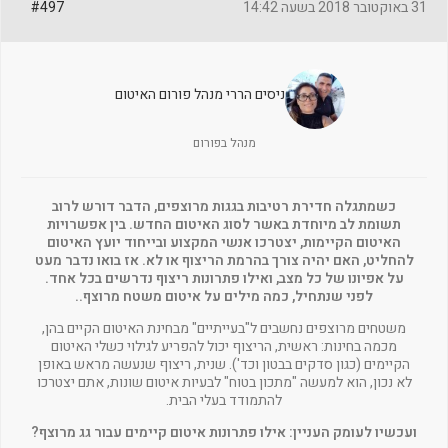
31 באוקטובר 2018 בשעה 14:42
#497
ניסים הררי מנהל פורום האיטום
מנהל בפורום
כשמתגלה חדירת רטיבות בגגות מרוצפים, הדבר דורש לרוב
תשומת לב מיוחדת באשר לסוג האיטום החדש. בין אפשרויות
האיטום הקיימות, יצטרכו אנשי המקצוע ובייחוד יועץ האיטום
להחליט, האם יהיה צורך בהרמת הריצוף או לא. אז בואו נדבר מעט
על אפיונו של כל מצב, ואילו פתרונות ריצוף נדרשים בכל אחד.
לפני שנתחיל, כמה מילים על איטום משטח מרוצף..
משטחים מרוצפים נחשבים ל"בעייתיים" מבחינת האיטום הקיים בהן,
מכמה בחינות: ראשית, הריצוף יכול להפריע לגילוי כשלי האיטום
הקיימים (כגון סדקים בבטון וכד'). שנית, ריצוף שנעשה מראש באופן
לא נכון, הוא למעשה "מתכון בטוח" לבעיות איטום שונות, אתם יצטרכו
להתמודד בעלי הבית.
ועכשיו לעומק העניין: אילו פתרונות איטום קיימים עבור גג מרוצף?