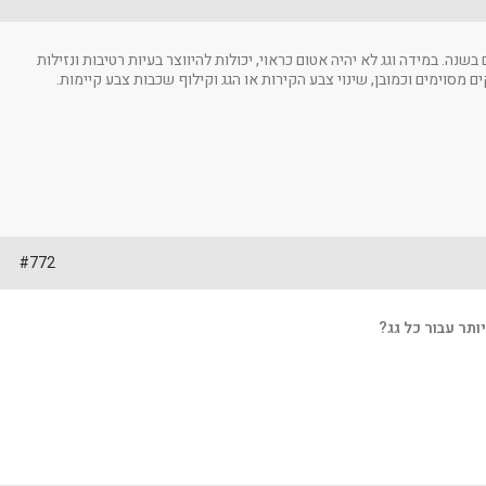
נה. במידה וגג לא יהיה אטום כראוי, יכולות להיווצר בעיות רטיבות ונזילות
 מסוימים וכמובן, שינוי צבע הקירות או הגג וקילוף שכבות צבע קיימות.
#772
ותר עבור כל גג?