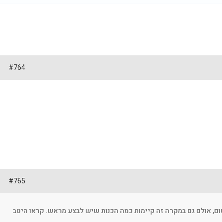
#764
#765
טום, אולם גם במקרה זה קיימות כמה הכנות שיש לבצע מראש. קראו היטב