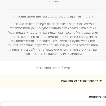
מנהל בפורום
הפתרון: תחזוקה שוטפת ושימוש בשיטות איטום מותאמות
ההמלצה במרבית המקרים בכל הקשור לקירות חיצוניים היא לנקוט
באיטום חיובי, כלומר איטום הנעשה מבחוץ ומונע מן המים לחדור אל
פנים המבנה החל מהשכבה הבאה במגע עם המים. עם זאת, במקרה של
מבנים קיימים, קירות חיצוניים מחופים או קירות חיצוניים עם צינורות
מים, נמליץ לשקול גם חיפוי שלילי, כלומר חיפוי שנועד לחסום את
המים מלהיכנס למבנה מן הצד הפנימי. בכל מקרה, תמיד כדאי להיוועץ
עם יועץ איטום מומחה וחברת איטום בעלת ניסיון לשם בחירת הפתרון
המתאים, או שילוב מותאם בים כמה פתרונות.
מציג 2 תגובות משורשרות
יש להתחבר למערכת על מנת להגיב.
שם משתמש: