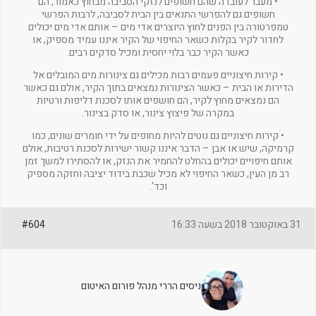
• מעבר לעובדה שהם חשופים לנזקי הסביבה מבחוץ כאמור, הם
חשופים גם להפרשי התנאים בין הבית לסביבה, לרבות הפרשי
טמפרטורה בין הפנים לחוץ היוצרים אדי מים – אותם אדי מים יכולים
לחדור לקיר בקלות כשאר החיפוי של הקיר איננו עמיד מספיק, או
כאשר הקיר כבר בלוי יחסית ומכיל סדקים רבים.
• קירות חיצוניים פעמים רבות מכילים גם צינורות מים המובלים אל
הדירות או הבית – כאשר הצינורות נמצאים בתוך הקיר, אולם גם כאשר
הם נמצאים מחוץ לקיר, הם חושפים אותו לסכנת דליפות ורטיות
במקרה של פיצוץ צינור, או סדק בצינור.
• קירות חיצוניים גם נוטים להיות מחופים על ידי חומרים שונים, כמו
קרמיקה, שיש או אבן – הדבר איננו קשור ישירות לסכנת רטיבות, אולם
אותם חיפויים יכולים בהחלט להחמיר את הנזק, או להסתירו למשך זמן
רב מן העין, כשאר החיפוי לא מכיל שכבת בידוד יציבה וחזקה מספיק
וכד'.
31 באוקטובר 2018 בשעה 16:33
#604
ניסים הררי מנהל פורום האיטום