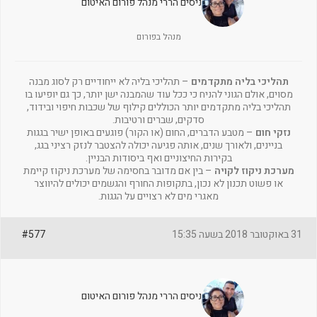
ניסים הררי מנהל פורום האיטום
מנהל בפורום
תהליכי בליה מתקדמים
– תהליכי בליה לא ייחודיים רק לסוג מבנה
מסוים, אולם הגוני להניח כי ככל עוד שהמבנה ישן יותר, כך גם יופיעו בו
תהליכי בליה מתקדמים יותר הכוללים קילוף של שכבות חיפוי ובידוד,
סדקים, שברים ורטיבות.
נזקי חום
– מטבע הדברים, החום (או הקור) פוגעים באופן ישיר בגגות
בניינים, ולאורך שנים, אותה פגיעה יכולה להצטבר לנזק רציני בגג,
בקירות החיצוניים ואף ביסודות הבניין.
מערכת ניקוז לקויה
– בין אם מדובר בחסימה של מערכת ניקוז קיימת
או פשוט תכנון לא נכון, בתקופות החורף והגשמים יכולים להיווצר
מאגרי מים לא רצויים על הגגות.
31 באוקטובר 2018 בשעה 15:35
#577
ניסים הררי מנהל פורום האיטום