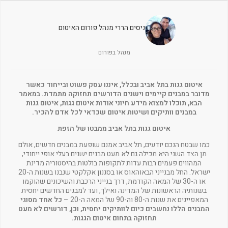
ניסים הררי מנהל פורום האיטום
מנהל בפורום
איטום גגות בתל אביב ובכלל, איננו עסק פשוט ובייחוד כאשר
מדובר במבנים קיימים וישנים הדורשים תחזוקה מתמדת. במאמר
הבא, תוכלו למצוא מידע חיוני אודות איטום גגות, איטום גגות
במבנים וותיקים ושיטות איטום שכדאי לכל אדם להכיר.
איטום גגות בתל אביב ממבטו של הזפת
כמו שבטח הנכם יודעים, תל אביב אמנם שופעת במבנים חדשים, אולם
מן הצד השני היא מכילה גם לא מעט מבנים ישנים בעלי אופי ייחודי,
המהווים פעמים רבות עדות לתקופות בולטות בהיסטוריה מדינת
ישראל. החל מבנייני הבאוהאוס או בסגנון אקלקטי שנבנו בשנות ה-20
או ה-30 של המאה הקודמת, דרך בנייני הרכבת והשיכונים שהוקמו
בשנותיה הראשונות של המדינה ואילך, ועד למבנים החדשים יחסית
המאפיינים את שנות ה-80 וה-90 של המאה ה-20 –
כל אחד מסוגי
המבנים הללו נחשבים כיום לוותיקים יחסית, וכן, דורשים לא מעט
תחזוקה בתחום איטום הגגות.