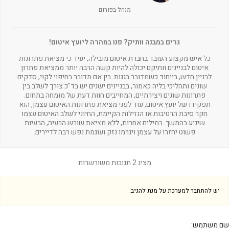
מנהל בפורום
גרים במבנה וותיק? פנו במהרה ליועץ איטום!
כל איש מקצוע העובד בחברת איטום מובילה, יעיד כי מציאת פתרונות
איטום לבניינים וותיקם יכולה להיות קשה הרבה יותר ממציאת פתרון
לבניין חדש, בייחוד כשמדובר בגגות. בין אם מדובר בחיפוי לקוי, סדקים
שונים ותהליכי בליה כאמור, בבניינים ישנים יש בד"כ צורך לשלב בין
פתרונות שונים ויצירתיים, המחייבים חוות דעת של מומחה בתחום.
תפקידו של יועץ איטום, עוד לפני מציאת פתרונות האיטום עצמן, הוא
חקר סיבת הרטיבות או הנזילות הקיימת, החיוני לשלב האיטום עצמו
שיגיע בהמשך. במילים אחרות, ללא מציאת שורש הבעיה, הבעיות
פשוט יחזרו על עצמן ויגרמו נזק ועוגמת נפש רבה לדיירים.
מציג 2 תגובות משורשרות
יש להתחבר למערכת על מנת להגיב.
שם משתמש: