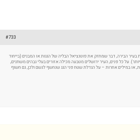
#733
ת בעיר הבירה, דבר שמחזק את פוטנציאל הבליה של הגגות או המבנים (בייחוד
 יותר). על כל פנים, העיר ירושלים מטבעה מכילה אזורים בעלי גבהים משתנים,
, או במילים אחרות – על הגדלת שטח פני הגג שנחשף לגשם ולכן, גם חשוף