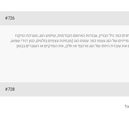
#726
ם כמו: גיל הבניין, עבודות האיטום הקודמות, שיפוע הגג, מערכת הניקוז
פיינים של הגג עצמו כמו: עומס הגג (מבחינת עצמים בולטים, כגון דודי שמש,
גם את עובדת היותו של הגג מרוצף או חלק, את הסדקים או השברים בבטון
#728
ה?