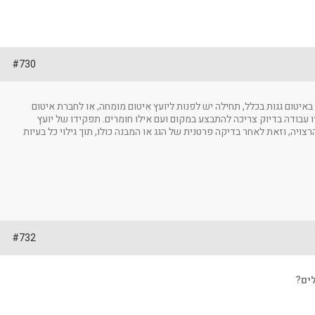
#730
 באיטום גגות בכלל, תחילה יש לפנות ליועץ איטום מומחה, או לחברת איטום
זו עבודה בדיוק צריכה להתבצע במקום ועם אילו חומרים. תפקידו של יועץ
ויה, וזאת לאחר בדיקה פרטנית של הגג או המבנה כולו, תוך גילוי כל בעיות
#732
לים?