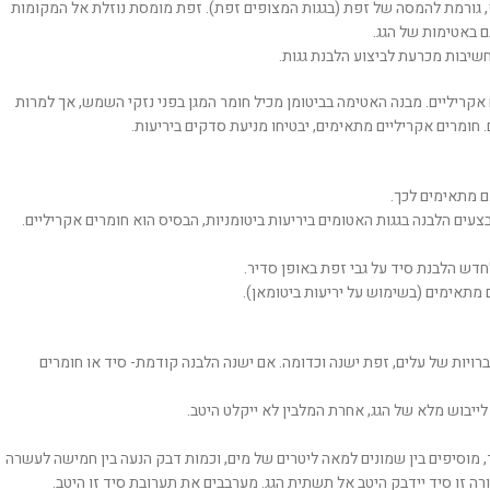
גורמת להמסה של זפת (בגגות המצופים זפת). זפת מומסת נוזלת אל המקומות
ם באטימות של הגג.
חשיבות מכרעת לביצוע הלבנת גגות.
ם אקריליים. מבנה האטימה בביטומן מכיל חומר המגן בפני נזקי השמש, אך למרות
 חומרים אקריליים מתאימים, יבטיחו מניעת סדקים ביריעות.
ם מתאימים לכך.
ם הלבנה בגגות האטומים ביריעות ביטומניות, הבסיס הוא חומרים אקריליים.
לחדש הלבנת סיד על גבי זפת באופן סדיר.
 מתאימים (בשימוש על יריעות ביטומאן).
רויות של עלים, זפת ישנה וכדומה. אם ישנה הלבנה קודמת- סיד או חומרים
ייבוש מלא של הגג, אחרת המלבין לא ייקלט היטב.
, מוסיפים בין שמונים למאה ליטרים של מים, וכמות דבק הנעה בין חמישה לעשרה
רה זו סיד יידבק היטב אל תשתית הגג. מערבבים את תערובת סיד זו היטב.