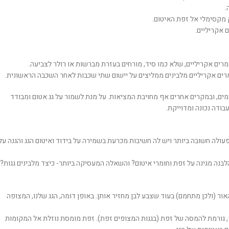
.
 מקסימלי אל זפת האיטום.
ם אקריליים.
מרים אקריליים, שלא כמו סיד, מורחים בעזרת מברשות או רולר לצביעה.
רים אקריליים מלבינים ממליצים על יישום שתי שכבות לאחר השכבה הראשונית.
ים, ובמקרים אחרים אף מחויבת המציאות. על מנת לשמור על גג אטום ומבודד
בודה נכונה ומדוייקת.
 פעולה חשובה ביותר ויש לה חשיבות מכרעת בשמירה על בידוד ואיטום הגג והגנה על
הלבנה מגינה על זפת וחומרי איטום? והשאלה המעסיקה ביותר- כיצד מלבינים גגות?
אור (ולכן מתחמם) בעוד שצבע לבן מחזיר אותן. באופן דומה, הגג שלנו, המצופה
גורמת להמסה של זפת (בגגות המצופים זפת). זפת מומסת נוזלת אל המקומות