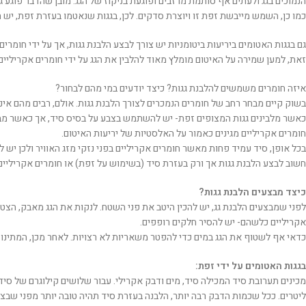
הנמוכים בגג ולעתים אף סותמת מרזבים ופוגעת בניקוז של הגג. מובן שהדבר פוגע ג
כמו כן, השמש מייבשת זפת זו ויוצרת סדקים. לכן, בגגות שנאטמו בעזרת זפת, יש 
גם בגגות האטומים ביריעות ביטומניות יש צורך לבצע הלבנת גגות, אך על ידי חומרי
זאת, למען שמירה על האיטום מומלץ מאוד להלבין את הגג על ידי חומרים אקריליים.
איזה חומרים משמשים להלבנת גגות? כיצד יודעים במי מהם לבחור?
בשוק קיים מבחר רחב של חומרים הנמכרים לצורך הלבנת גגות. אולם, רבים מהם אינ
כאשר מלבינים גגות המצופים זפת- יש להשתמש בצבע על בסיס סיד, אך כאשר מבצעי
חומרים אקריליים מגינים כאמור על האלסטיות של יריעות האיטום.
בכל אופן, סיד עמיד פחות מאשר חומרים אקריליים בפני נזקי מזג האוויר ולכן יש 
חשוב לבצע הלבנת גגות אך ורק בעזרת סיד (בשימוש על זפת) או חומרים אקריליים
כיצד מבצעים הלבנת גגות?
לפני שמבצעים הלבנת גג, יש להכין היטב את פני השטח. לנקות את הגג מאבק, הצטב
אקריליים כלשהם- יש להסיר חלקים רופפים.
כדאי אף לשטוף את הגג במים כדי להפטר משאריות לא רצויות. לאחר מכן, המתינו ל
בגגות האטומים על ידי זפת:
מכינים תערובת סיד המכילה סיד, מים ודבק אקרילי. עבור שלושים קילוגרם של סיד
ליטרים. ככל שכמות הדבק רבה יותר, הלבנה בעזרת סיד תהיה טובה יותר מפני שבצו