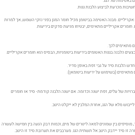
ם באטימות של הגג.
חשיבות מכרעת לביצוע הלבנת גגות.
ם אקריליים. מבנה האטימה בביטומן מכיל חומר המגן בפני נזקי השמש, אך למרות
 חומרים אקריליים מתאימים, יבטיחו מניעת סדקים ביריעות.
ם מתאימים לכך.
ם הלבנה בגגות האטומים ביריעות ביטומניות, הבסיס הוא חומרים אקריליים.
לחדש הלבנת סיד על גבי זפת באופן סדיר.
 מתאימים (בשימוש על יריעות ביטומאן).
רויות של עלים, זפת ישנה וכדומה. אם ישנה הלבנה קודמת- סיד או חומרים
ייבוש מלא של הגג, אחרת המלבין לא ייקלט היטב.
, מוסיפים בין שמונים למאה ליטרים של מים, וכמות דבק הנעה בין חמישה לעשרה
רה זו סיד יידבק היטב אל תשתית הגג. מערבבים את תערובת סיד זו היטב.