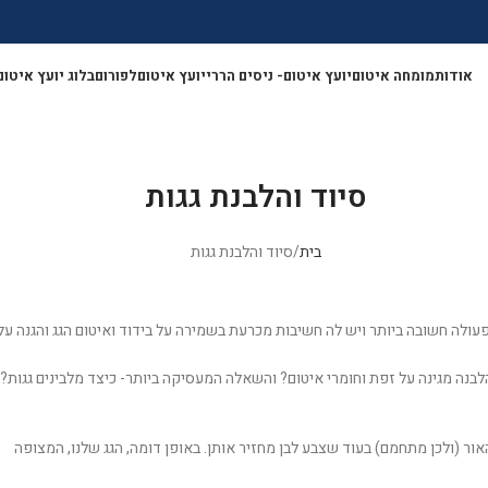
אודות
מומחה איטום
יועץ איטום- ניסים הררי
יועץ איטום
לפורום
בלוג יועץ איטום
</a>
סיוד והלבנת גגות
בית
סיוד והלבנת גגות
 פעולה חשובה ביותר ויש לה חשיבות מכרעת בשמירה על בידוד ואיטום הגג והגנה על
הלבנה מגינה על זפת וחומרי איטום? והשאלה המעסיקה ביותר- כיצד מלבינים גגות?
אור (ולכן מתחמם) בעוד שצבע לבן מחזיר אותן. באופן דומה, הגג שלנו, המצופה