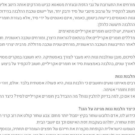
מורחים את התערובת על גבי הזפת ובעזרת מטאטא כביש מהדקים אותה היטב אליה
חשוב להקפיד על ערבוב מיטבי של סיד ודבק יחד, ועל יישום שכבת ההלבנה בהידוק
גגות האטומים ביריעות ביטומן, כאמור, אינם נאטמים על ידי סיד, אלא בעזרת חומרי
ההלבנה תיעשה כלהלן:
ראשית, יש לרכוש חומרים אקריליים מתאימים.
מדללים חומרים אקריליים אלו בהתאם להוראות היצרן, ומורחים שכבה ראשונית. חו
לאחר התייבשות השכבה הראשונית, מורחים שנית שכבה מדוללת. מרבית יצרני חומ
לסיכום, מובן שהלבנת גגות היא מעבר לצורך באסטתיקה. היא חשובה במקרים מסוימ
לאורך שנים, בהלבנה באמצעות סיד או חומרים אקריליים, חשוב להקפיד על ביצוע ע
הלבנת גגות
רבים מאיתנו טועים וחושבים כי הלבנת גגות, היא פעולה אסטתית בלבד. אולם, זוהי
זפת וחומרי אטימה.
אז אם כן, למה בדיוק להלבין גגות? מה ההבדל בין חומרים אקריליים לסיד? כיצד ה
כיצד הלבנת גגות מגינה על הגג?
כידוע לנו, אדם הלובש שחור בקיץ יסבול יותר מחום: צבע שחור קולט את רוב קרני ה
זפת שחורה, יתלהט בעקבות זפת האיטום וכך גם יושבי הבית.
השמש הישראלית הקופחת מקצרת את חייהם של חפצים העומדים תחתיה, ובנוסף, 