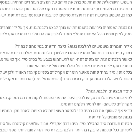
השמש הישראלית הקופחת מקצרת את חייהם של חפצים העומדים תחתיה, ובנוסף, 
הנמוכים בגג ולעתים אף סותמת מרזבים ופוגעת בניקוז של הגג. מובן שהדבר פוגע ג
כמו כן, השמש מייבשת זפת זו ויוצרת סדקים. לכן, בגגות שנאטמו בעזרת זפת, יש 
גם בגגות האטומים ביריעות ביטומניות יש צורך לבצע הלבנת גגות, אך על ידי חומרי
זאת, למען שמירה על האיטום מומלץ מאוד להלבין את הגג על ידי חומרים אקריליים.
איזה חומרים משמשים להלבנת גגות? כיצד יודעים במי מהם לבחור?
בשוק קיים מבחר רחב של חומרים הנמכרים לצורך הלבנת גגות. אולם, רבים מהם אינ
כאשר מלבינים גגות המצופים זפת- יש להשתמש בצבע על בסיס סיד, אך כאשר מבצעי
חומרים אקריליים מגינים כאמור על האלסטיות של יריעות האיטום.
בכל אופן, סיד עמיד פחות מאשר חומרים אקריליים בפני נזקי מזג האוויר ולכן יש 
חשוב לבצע הלבנת גגות אך ורק בעזרת סיד (בשימוש על זפת) או חומרים אקריליים
כיצד מבצעים הלבנת גגות?
לפני שמבצעים הלבנת גג, יש להכין היטב את פני השטח. לנקות את הגג מאבק, הצטב
אקריליים כלשהם- יש להסיר חלקים רופפים.
כדאי אף לשטוף את הגג במים כדי להפטר משאריות לא רצויות. לאחר מכן, המתינו ל
בגגות האטומים על ידי זפת:
מכינים תערובת סיד המכילה סיד, מים ודבק אקרילי. עבור שלושים קילוגרם של סיד
ליטרים. ככל שכמות הדבק רבה יותר, הלבנה בעזרת סיד תהיה טובה יותר מפני שבצו