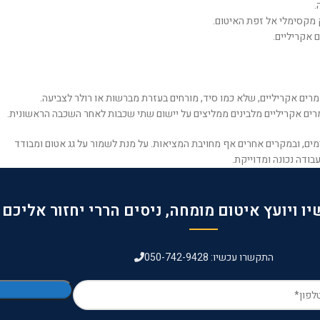
.
 מקסימלי אל זפת האיטום.
ם אקריליים.
מרים אקריליים, שלא כמו סיד, מורחים בעזרת מברשות או רולר לצביעה.
רים אקריליים מלבינים ממליצים על יישום שתי שכבות לאחר השכבה הראשונית.
ים, ובמקרים אחרים אף מחויבת המציאות. על מנת לשמור על גג אטום ומבודד
בודה נכונה ומדוייקת.
ו ויועץ איטום מומחה, ניסים הררי יחזור אליכם
התקשרו עכשיו: 050-742-9428