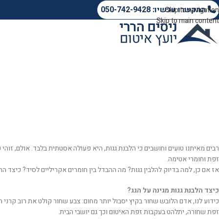
התקשרו עכשיו: 050-742-9428
Skip to navigation
Skip to main content
רבים מאיתנו טועים וחושבים כי הלבנת גגות, היא פעולה אסטתית בלבד. אולם, זוהי
זפת וחומרי אטימה.
אז אם כן, למה בדיוק להלבין גגות? מה ההבדל בין חומרים אקריליים לסיד? כיצד ה
כיצד הלבנת גגות מגינה על הגג?
כידוע לנו, אדם הלובש שחור בקיץ יסבול יותר מחום: צבע שחור קולט את רוב קרני ה
זפת שחורה, יתלהט בעקבות זפת האיטום וכך גם יושבי הבית.